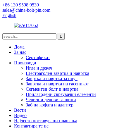
+86 130 9598 9539
sales@china-bolt-pin.com
English
Дома
За нас
Сертификат
Производи
Игла и држач
Шестоаголен завртка и навртка
Завртка и навртка за плуг
Завртка и навртка на гасеникот
Сегментен болт и навртка
Прилагодени сврзувачки елементи
Челични делови за шини
Заб на кофата и адаптер
Вести
Видео
Најчесто поставувани прашања
Контактирајте не