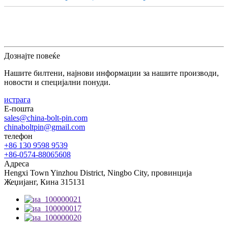
Дознајте повеќе
Нашите билтени, најнови информации за нашите производи,
новости и специјални понуди.
истрага
Е-пошта
sales@china-bolt-pin.com
chinaboltpin@gmail.com
телефон
+86 130 9598 9539
+86-0574-88065608
Адреса
Hengxi Town Yinzhou District, Ningbo City, провинција
Жеџијанг, Кина 315131