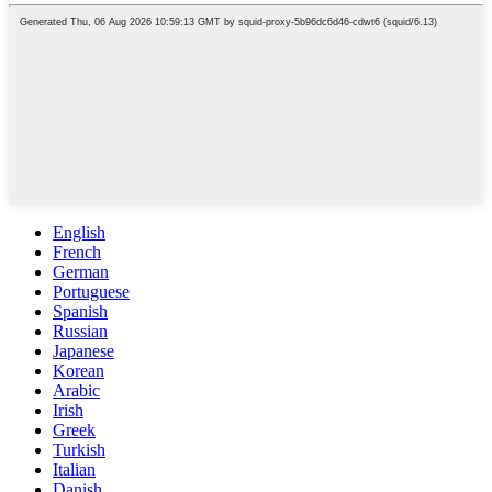
English
French
German
Portuguese
Spanish
Russian
Japanese
Korean
Arabic
Irish
Greek
Turkish
Italian
Danish