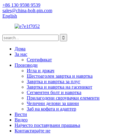
+86 130 9598 9539
sales@china-bolt-pin.com
English
Дома
За нас
Сертификат
Производи
Игла и држач
Шестоаголен завртка и навртка
Завртка и навртка за плуг
Завртка и навртка на гасеникот
Сегментен болт и навртка
Прилагодени сврзувачки елементи
Челични делови за шини
Заб на кофата и адаптер
Вести
Видео
Најчесто поставувани прашања
Контактирајте не