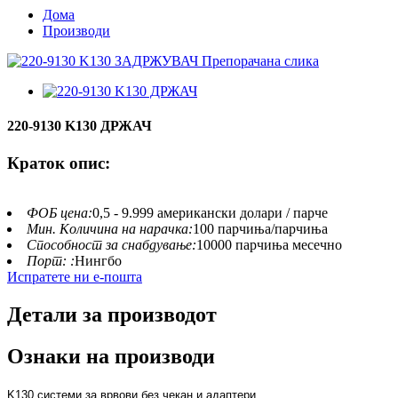
Дома
Производи
220-9130 K130 ДРЖАЧ
Краток опис:
ФОБ цена:
0,5 - 9.999 американски долари / парче
Мин. Количина на нарачка:
100 парчиња/парчиња
Способност за снабдување:
10000 парчиња месечно
Порт: :
Нингбо
Испратете ни е-пошта
Детали за производот
Ознаки на производи
K130 системи за врвови без чекан и адаптери,