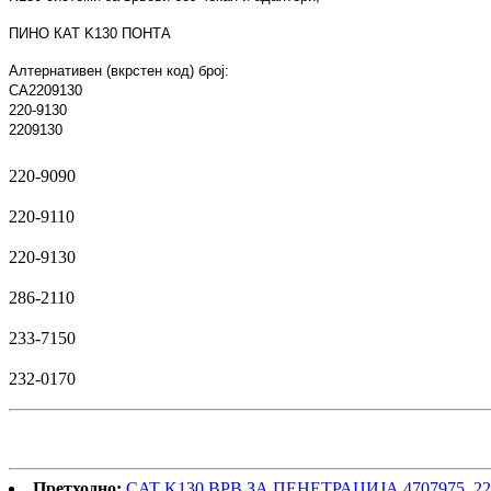
ПИНО КАТ K130 ПОНТА
Алтернативен (вкрстен код) број:
CA2209130
220-9130
2209130
220-9090
220-9110
220-9130
286-2110
233-7150
232-0170
Претходно:
CAT K130 ВРВ ЗА ПЕНЕТРАЦИЈА 4707975, 22