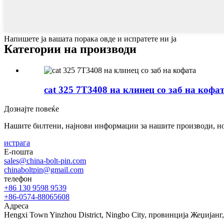
Напишете ја вашата порака овде и испратете ни ја
Категории на производи
cat 325 7T3408 на клинец со заб на кофа
Дознајте повеќе
Нашите билтени, најнови информации за нашите производи, но
истрага
Е-пошта
sales@china-bolt-pin.com
chinaboltpin@gmail.com
телефон
+86 130 9598 9539
+86-0574-88065608
Адреса
Hengxi Town Yinzhou District, Ningbo City, провинција Жеџијанг