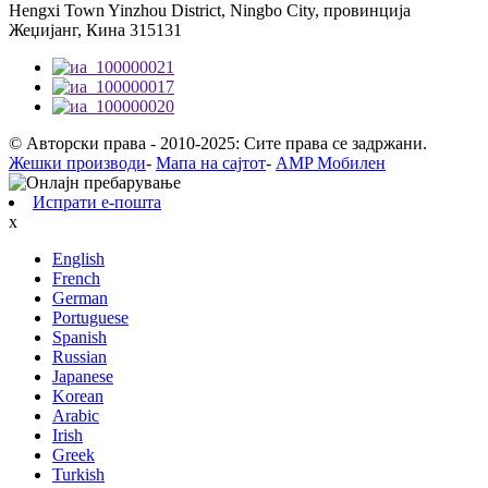
Hengxi Town Yinzhou District, Ningbo City, провинција
Жеџијанг, Кина 315131
© Авторски права - 2010-2025: Сите права се задржани.
Жешки производи
-
Мапа на сајтот
-
AMP Мобилен
Испрати е-пошта
x
English
French
German
Portuguese
Spanish
Russian
Japanese
Korean
Arabic
Irish
Greek
Turkish