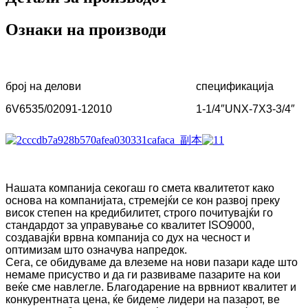
Ознаки на производи
број на делови
спецификација
6V6535/02091-12010
1-1/4″UNX-7X3-3/4″
Нашата компанија секогаш го смета квалитетот како
основа на компанијата, стремејќи се кон развој преку
висок степен на кредибилитет, строго почитувајќи го
стандардот за управување со квалитет ISO9000,
создавајќи врвна компанија со дух на чесност и
оптимизам што означува напредок.
Сега, се обидуваме да влеземе на нови пазари каде што
немаме присуство и да ги развиваме пазарите на кои
веќе сме навлегле. Благодарение на врвниот квалитет и
конкурентната цена, ќе бидеме лидери на пазарот, ве