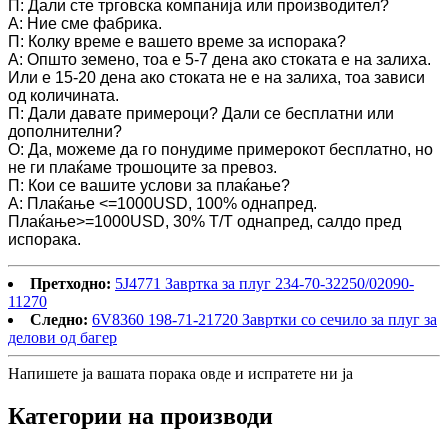
П: Дали сте трговска компанија или производител?
A: Ние сме фабрика.
П: Колку време е вашето време за испорака?
A: Општо земено, тоа е 5-7 дена ако стоката е на залиха.
Или е 15-20 дена ако стоката не е на залиха, тоа зависи
од количината.
П: Дали давате примероци? Дали се бесплатни или
дополнителни?
О: Да, можеме да го понудиме примерокот бесплатно, но
не ги плаќаме трошоците за превоз.
П: Кои се вашите услови за плаќање?
A: Плаќање <=1000USD, 100% однапред.
Плаќање>=1000USD, 30% T/T однапред, салдо пред
испорака.
Претходно:
5J4771 Завртка за плуг 234-70-32250/02090-
11270
Следно:
6V8360 198-71-21720 Завртки со сечило за плуг за
делови од багер
Напишете ја вашата порака овде и испратете ни ја
Категории на производи