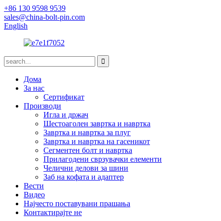
+86 130 9598 9539
sales@china-bolt-pin.com
English
Дома
За нас
Сертификат
Производи
Игла и држач
Шестоаголен завртка и навртка
Завртка и навртка за плуг
Завртка и навртка на гасеникот
Сегментен болт и навртка
Прилагодени сврзувачки елементи
Челични делови за шини
Заб на кофата и адаптер
Вести
Видео
Најчесто поставувани прашања
Контактирајте не